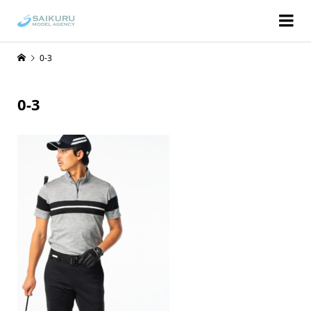
0-3
0-3