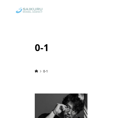
0-1
0-1